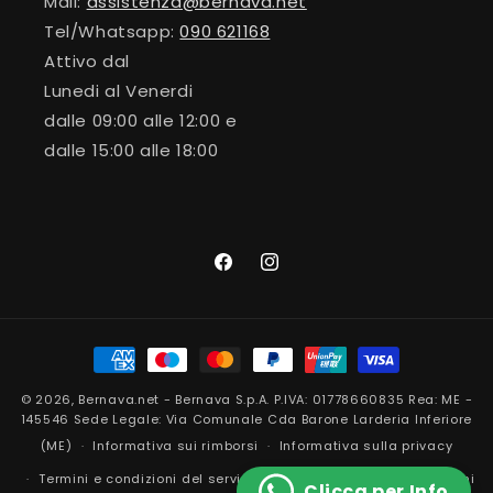
Mail:
assistenza@bernava.net
Tel/Whatsapp:
090 621168
Attivo dal
Lunedi al Venerdi
dalle 09:00 alle 12:00 e
dalle 15:00 alle 18:00
Facebook
Instagram
Metodi
di
© 2026,
Bernava.net
- Bernava S.p.A. P.IVA: 01778660835 Rea: ME -
pagamento
145546 Sede Legale: Via Comunale Cda Barone Larderia Inferiore
(ME)
Informativa sui rimborsi
Informativa sulla privacy
Termini e condizioni del servizio
Informativa sulle spedizioni
Clicca per Info