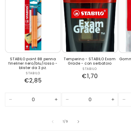
STABILO point 88 penna
Temperino - STABILO Exam
Gomma
fineliner nero/blu/rosso -
Grade - con serbatoio
blister da 3 pz.
STABILO
Produttore:
STABILO
Produttore:
Prezzo
€1,70
Prezzo
€2,85
di
di
listino
listino
Diminuisci
Aumenta
Diminuisci
Aument
Dim
quantità
quantità
quantità
quantità
qua
per
per
per
per
per
Default
Default
Default
Default
Def
su
1
/
9
Title
Title
Title
Title
Tit