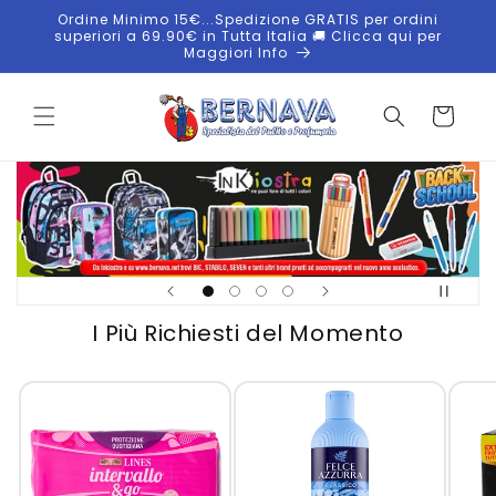
Vai
Ordine Minimo 15€...Spedizione GRATIS per ordini
direttamente
superiori a 69.90€ in Tutta Italia 🚚 Clicca qui per
ai contenuti
Maggiori Info
Carrello
I Più Richiesti del Momento