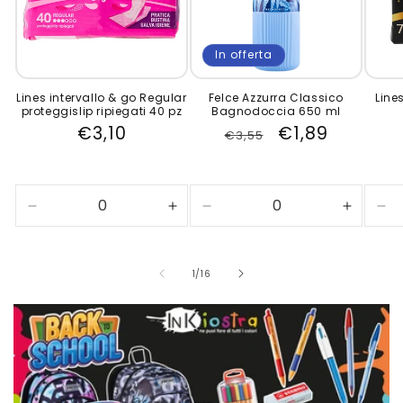
In offerta
Lines intervallo & go Regular
Felce Azzurra Classico
Lines
proteggislip ripiegati 40 pz
Bagnodoccia 650 ml
Prezzo
€3,10
Prezzo
Prezzo
€1,89
€3,55
di
di
scontato
listino
listino
Diminuisci
Aumenta
Diminuisci
Aument
Dim
quantità
quantità
quantità
quantità
qua
per
per
per
per
per
Default
Default
Default
Default
Def
su
1
/
16
Title
Title
Title
Title
Tit