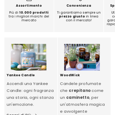
Assortimento
Convenienza
Sp
Più di
10.000 prodotti
Ti garantiamo sempre un
Ut
tra i migliori marchi del
prezzo giusto
in linea
c
mercato
con il mercato!
gara
rapi
Yankee Candle
WoodWick
Accendi una Yankee
Candele profumate
Candle: ogni fragranza
che
crepitano
come
una storia, ogni stanza
un
caminetto
, per
un'emozione.
un'atmosfera magica
e avvolgente