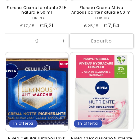
Florena Crema Idratante 24H
Florena Crema Attiva
naturale 50 ml
Antiossidante naturale 50 ml
FLORENA
Produttore:
FLORENA
Produttore:
Prezzo
Prezzo
€5,21
Prezzo
Prezzo
€7,54
€17,35
€25,15
di
scontato
di
scontato
listino
listino
Esaurito
Diminuisci
Aumenta
quantità
quantità
per
per
Default
Default
Title
Title
In offerta
In offerta
Nivea Cellular Luminous630
Nivea Crema Giorno Nutriente