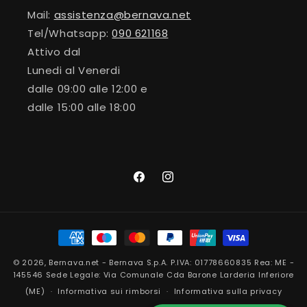
Mail:
assistenza@bernava.net
Tel/Whatsapp:
090 621168
Attivo dal
Lunedi al Venerdi
dalle 09:00 alle 12:00 e
dalle 15:00 alle 18:00
Facebook
Instagram
Metodi
di
© 2026,
Bernava.net
- Bernava S.p.A. P.IVA: 01778660835 Rea: ME -
pagamento
145546 Sede Legale: Via Comunale Cda Barone Larderia Inferiore
(ME)
Informativa sui rimborsi
Informativa sulla privacy