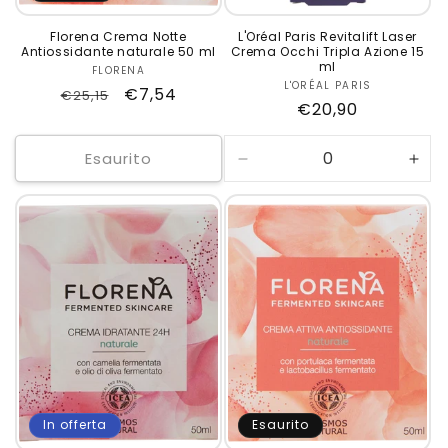
Florena Crema Notte
L'Oréal Paris Revitalift Laser
Antiossidante naturale 50 ml
Crema Occhi Tripla Azione 15
ml
FLORENA
Produttore:
L'ORÉAL PARIS
Produttore:
Prezzo
Prezzo
€7,54
€25,15
Prezzo
€20,90
di
scontato
di
listino
listino
Esaurito
Diminuisci
Aum
quantità
quan
per
per
Default
Defa
Title
Title
In offerta
Esaurito