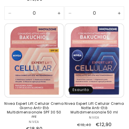
di
di
listino
listino
Diminuisci
Aumenta
Diminuisci
Aum
quantità
quantità
quantità
quan
per
per
per
per
Default
Default
Default
Defa
Title
Title
Title
Title
Esaurito
Nivea Expert Lift Cellular Crema
Nivea Expert Lift Cellular Crema
Giorno Anti-Età
Notte Anti-Età
Multidimensionale SPF 30 50
Multidimensionale 50 ml
ml
NIVEA
Produttore:
NIVEA
Produttore:
Prezzo
Prezzo
€12,90
€18,40
Prezzo
€18,80