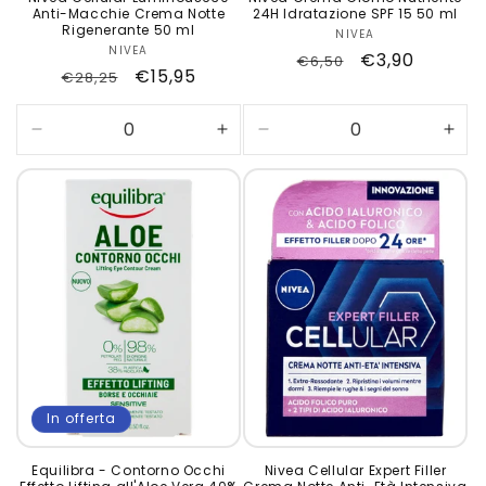
Anti-Macchie Crema Notte
24H Idratazione SPF 15 50 ml
Rigenerante 50 ml
NIVEA
Produttore:
NIVEA
Produttore:
Prezzo
Prezzo
€3,90
€6,50
Prezzo
Prezzo
€15,95
€28,25
di
scontato
di
scontato
listino
listino
Diminuisci
Aumenta
Diminuisci
Aum
quantità
quantità
quantità
quan
per
per
per
per
Default
Default
Default
Defa
Title
Title
Title
Title
In offerta
Equilibra - Contorno Occhi
Nivea Cellular Expert Filler