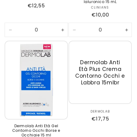
laluronico 15 mL
Prezzo
€12,55
CLINIANS
Produttore:
di
Prezzo
€10,00
listino
di
listino
Diminuisci
Aumenta
Diminuisci
Aum
quantità
quantità
quantità
quan
per
per
per
per
Default
Default
Default
Defa
Title
Title
Title
Title
Dermolab Anti
Età Plus Crema
Contorno Occhi e
Labbra 15mlbr
DERMOLAB
Produttore:
Prezzo
€17,75
di
Dermolab Anti Età Gel
Contorno Occhi Borse e
listino
Occhiaie 15 ml