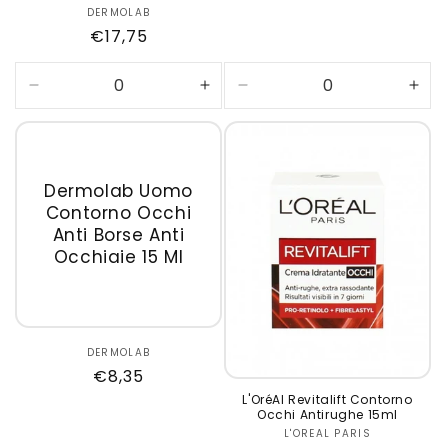
DERMOLAB
Produttore:
Prezzo
€17,75
di
listino
Diminuisci
Aumenta
Diminuisci
Aum
quantità
quantità
quantità
quan
per
per
per
per
Default
Default
Default
Defa
Title
Title
Title
Title
Dermolab Uomo
Contorno Occhi
Anti Borse Anti
Occhiaie 15 Ml
DERMOLAB
Produttore:
Prezzo
€8,35
di
L'OréAl Revitalift Contorno
Occhi Antirughe 15ml
listino
L'OREAL PARIS
Produttore: