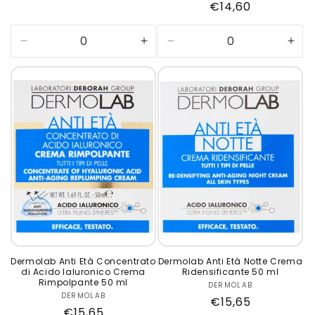
Prezzo
€14,60
di
listino
Diminuisci
Aumenta
Diminuisci
Aum
quantità
quantità
quantità
quan
per
per
per
per
Default
Default
Default
Defa
Title
Title
Title
Title
Dermolab Anti Età Concentrato
Dermolab Anti Età Notte Crema
di Acido Ialuronico Crema
Ridensificante 50 ml
Rimpolpante 50 ml
DERMOLAB
Produttore:
DERMOLAB
Produttore:
Prezzo
€15,65
Prezzo
€15,65