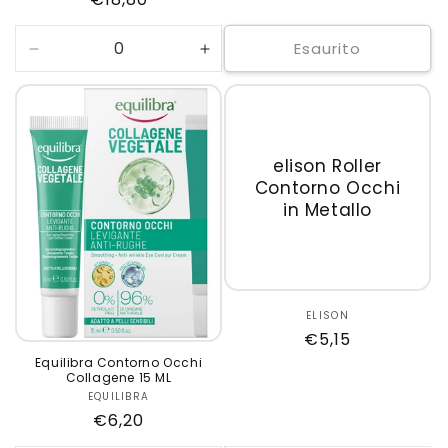
di
scontato
di
listino
listino
Esaurito
Diminuisci
Aumenta
quantità
quantità
per
per
Default
Default
Title
Title
elison Roller
Contorno Occhi
in Metallo
ELISON
Produttore:
Prezzo
€5,15
di
Equilibra Contorno Occhi
Collagene 15 ML
listino
EQUILIBRA
Produttore:
Prezzo
€6,20
di