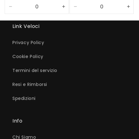
listino
Diminuisci
Aumenta
Diminuisci
Aum
quantità
quantità
quantità
quan
per
per
per
per
Link Veloci
Default
Default
Default
Defa
Title
Title
Title
Title
Privacy Policy
Cookie Policy
Termini del servizio
Resi e Rimborsi
Spedizioni
Info
Chi Siamo