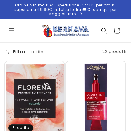
Vai
Ordine Minimo 15€...Spedizione GRATIS per ordini
direttamente
superiori a 69.90€ in Tutta Italia 🚚 Clicca qui per
ai contenuti
Maggiori Info
Carrello
Filtra e ordina
22 prodotti
Esaurito