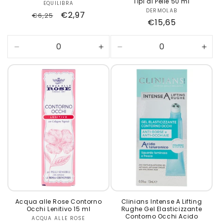
Tipi di Pelle 50 ml
EQUILIBRA
Produttore:
DERMOLAB
Produttore:
Prezzo
Prezzo
€2,97
€6,25
Prezzo
€15,65
di
scontato
di
listino
listino
Diminuisci
Aumenta
Diminuisci
Aum
quantità
quantità
quantità
quan
per
per
per
per
Default
Default
Default
Defa
Title
Title
Title
Title
Acqua alle Rose Contorno
Clinians Intense A Lifting
Occhi Lenitivo 15 ml
Rughe Gel Elasticizzante
Contorno Occhi Acido
ACQUA ALLE ROSE
Produttore: