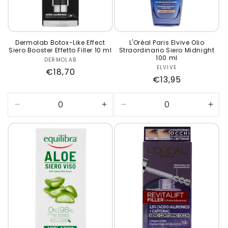
Dermolab Botox-Like Effect
L'Oréal Paris Elvive Olio
Siero Booster Effetto Filler 10 ml
Straordinario Siero Midnight
100 ml
DERMOLAB
Produttore:
ELVIVE
Produttore:
Prezzo
€18,70
Prezzo
€13,95
di
di
listino
listino
Diminuisci
Aumenta
Diminuisci
Aum
quantità
quantità
quantità
quan
per
per
per
per
Default
Default
Default
Defa
Title
Title
Title
Title