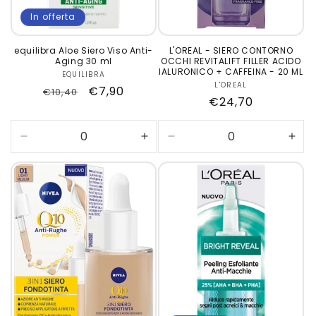
In offerta
equilibra Aloe Siero Viso Anti-
L'OREAL - SIERO CONTORNO
Aging 30 ml
OCCHI REVITALIFT FILLER ACIDO
IALURONICO + CAFFEINA - 20 ML
EQUILIBRA
Produttore:
L'OREAL
Produttore:
Prezzo
Prezzo
€7,90
€10,40
Prezzo
€24,70
di
scontato
di
listino
listino
Diminuisci
Aumenta
Diminuisci
Aum
quantità
quantità
quantità
quan
per
per
per
per
Default
Default
Default
Defa
Title
Title
Title
Title