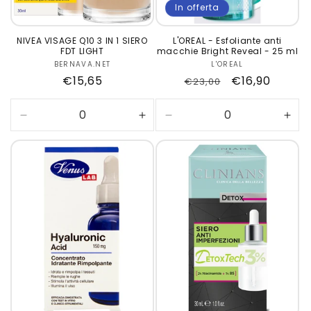
In offerta
NIVEA VISAGE Q10 3 IN 1 SIERO
L'OREAL - Esfoliante anti
FDT LIGHT
macchie Bright Reveal - 25 ml
BERNAVA.NET
Produttore:
L'OREAL
Produttore:
Prezzo
€15,65
Prezzo
Prezzo
€16,90
€23,00
di
di
scontato
listino
listino
Diminuisci
Aumenta
Diminuisci
Aum
quantità
quantità
quantità
quan
per
per
per
per
Default
Default
Default
Defa
Title
Title
Title
Title