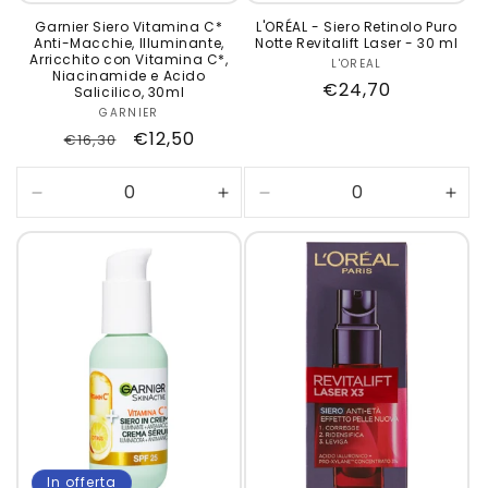
Garnier Siero Vitamina C*
L'ORÉAL - Siero Retinolo Puro
Anti-Macchie, Illuminante,
Notte Revitalift Laser - 30 ml
Arricchito con Vitamina C*,
L'OREAL
Produttore:
Niacinamide e Acido
Prezzo
€24,70
Salicilico, 30ml
di
GARNIER
Produttore:
Prezzo
Prezzo
€12,50
€16,30
listino
di
scontato
listino
Diminuisci
Aumenta
Diminuisci
Aum
quantità
quantità
quantità
quan
per
per
per
per
Default
Default
Default
Defa
Title
Title
Title
Title
In offerta