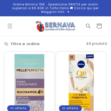
Vai
Ordine Minimo 15€...Spedizione GRATIS per ordini
direttamente
superiori a 69.90€ in Tutta Italia 🚚 Clicca qui per
ai contenuti
Maggiori Info
Carrello
Filtra e ordina
49 prodotti
In offerta
In offerta