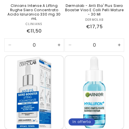
Clinians Intense A Lifting
Dermolab - Anti Eta' Plus Siero
Rughe Siero Concentrato
Booster Viso E Colli Pelli Mature
Acido Ialuronico 330 mg 30
- 30 Ml
mL
DERMOLAB
Produttore:
CLINIANS
Produttore:
Prezzo
€17,75
Prezzo
€11,50
di
di
listino
listino
Diminuisci
Aumenta
Diminuisci
Aum
quantità
quantità
quantità
quan
per
per
per
per
Default
Default
Default
Defa
Title
Title
Title
Title
In offerta