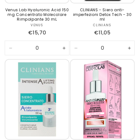
Venus Lab Hyaluronic Acid 150
CLINIANS - Siero anti-
mg Concentrato Molecolare
imperfezioni Detox Tech - 30
Rimpolpante 30 mL
ml
VENUS
Produttore:
CLINIANS
Produttore:
Prezzo
€15,70
Prezzo
€11,05
di
di
listino
listino
Diminuisci
Aumenta
Diminuisci
Aum
quantità
quantità
quantità
quan
per
per
per
per
Default
Default
Default
Defa
Title
Title
Title
Title