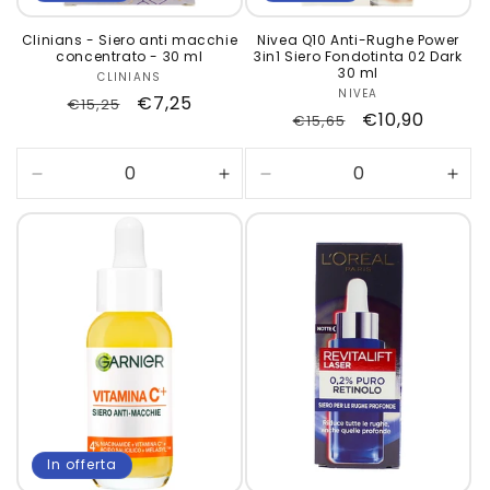
Clinians - Siero anti macchie
Nivea Q10 Anti-Rughe Power
concentrato - 30 ml
3in1 Siero Fondotinta 02 Dark
30 ml
CLINIANS
Produttore:
NIVEA
Produttore:
Prezzo
Prezzo
€7,25
€15,25
Prezzo
Prezzo
€10,90
€15,65
di
scontato
di
scontato
listino
listino
Diminuisci
Aumenta
Diminuisci
Aum
quantità
quantità
quantità
quan
per
per
per
per
Default
Default
Default
Defa
Title
Title
Title
Title
In offerta