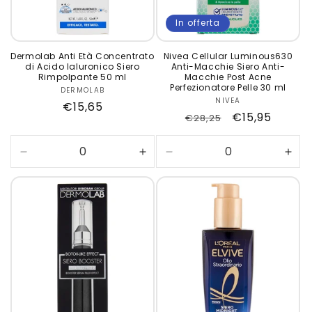
In offerta
Dermolab Anti Età Concentrato
Nivea Cellular Luminous630
di Acido Ialuronico Siero
Anti-Macchie Siero Anti-
Rimpolpante 50 ml
Macchie Post Acne
Perfezionatore Pelle 30 ml
DERMOLAB
Produttore:
NIVEA
Produttore:
Prezzo
€15,65
Prezzo
Prezzo
€15,95
€28,25
di
di
scontato
listino
listino
Diminuisci
Aumenta
Diminuisci
Aum
quantità
quantità
quantità
quan
per
per
per
per
Default
Default
Default
Defa
Title
Title
Title
Title