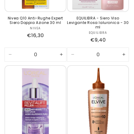
Nivea Q10 Anti-Rughe Expert
EQUILIBRA - Siero Viso
Siero Doppia Azione 30 ml
Levigante Rosa Ialuronica - 30
ml
NIVEA
Produttore:
EQUILIBRA
Produttore:
Prezzo
€16,30
Prezzo
€9,40
di
di
listino
listino
Diminuisci
Aumenta
Diminuisci
Aum
quantità
quantità
quantità
quan
per
per
per
per
Default
Default
Default
Defa
Title
Title
Title
Title