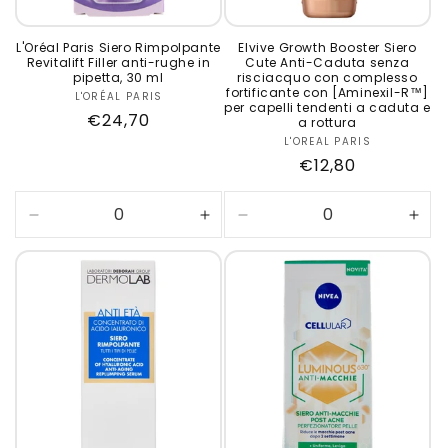
L'Oréal Paris Siero Rimpolpante
Elvive Growth Booster Siero
Revitalift Filler anti-rughe in
Cute Anti-Caduta senza
pipetta, 30 ml
risciacquo con complesso
fortificante con [Aminexil-R™]
L'ORÉAL PARIS
Produttore:
per capelli tendenti a caduta e
Prezzo
€24,70
a rottura
di
L'OREAL PARIS
Produttore:
Prezzo
€12,80
listino
di
listino
Diminuisci
Aumenta
Diminuisci
Aum
quantità
quantità
quantità
quan
per
per
per
per
Default
Default
Default
Defa
Title
Title
Title
Title