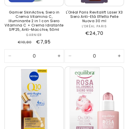
Garnier SkinActive, Siero in
L'Oréal Paris Revitalift Laser X3
Crema Vitamina C,
Siero Anti-Età Effetto Pelle
Illuminante 2 in 1 con Siero
Nuova 30 ml
Vitamina C + Crema Idratante
L'ORÉAL PARIS
Produttore:
SPF25, Anti-Macchie, 50ml
Prezzo
€24,70
GARNIER
Produttore:
di
Prezzo
Prezzo
€7,95
€10,80
listino
di
scontato
listino
Diminuisci
Aumenta
Diminuisci
Aum
quantità
quantità
quantità
quan
per
per
per
per
Default
Default
Default
Defa
Title
Title
Title
Title