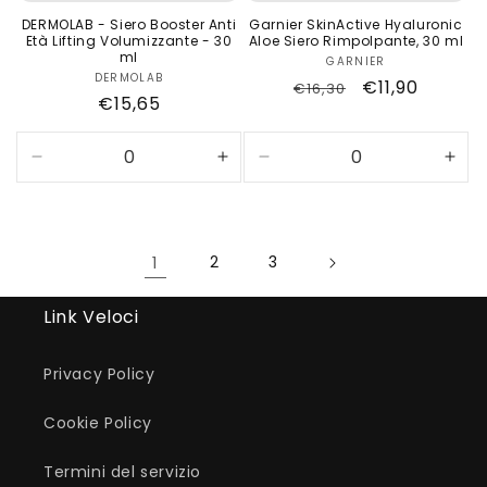
DERMOLAB - Siero Booster Anti
Garnier SkinActive Hyaluronic
Età Lifting Volumizzante - 30
Aloe Siero Rimpolpante, 30 ml
ml
GARNIER
Produttore:
DERMOLAB
Produttore:
Prezzo
Prezzo
€11,90
€16,30
Prezzo
€15,65
di
scontato
di
listino
listino
Diminuisci
Aumenta
Diminuisci
Aum
quantità
quantità
quantità
quan
per
per
per
per
Default
Default
Default
Defa
Title
Title
Title
Title
1
2
3
Link Veloci
Privacy Policy
Cookie Policy
Termini del servizio