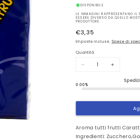
DISPONIBILE
LE IMMAGINI RAPPRESENTANO IL 
ESSERE DIVERSO DA QUELLO MOST
PRODUTTORE.
Prezzo
€3,35
di
Imposte incluse.
Spese di spe
listino
Quantità
Diminuisci
Aumenta
quantità
quantità
per
per
Spediz
0.00%
Big
Big
Babol
Babol
Aroma
Aroma
Tutti
Tutti
Ag
Frutti
Frutti
3
3
x
x
Aroma tutti frutti Caratt
37
37
Ingredienti: Zucchero,Go
g
g