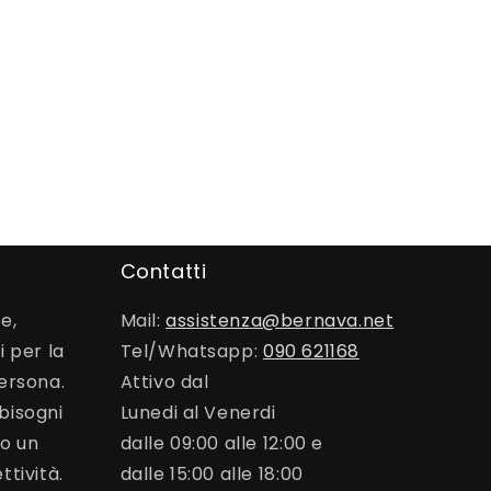
Contatti
e,
Mail:
assistenza@bernava.net
i per la
Tel/Whatsapp:
090 621168
persona.
Attivo dal
bisogni
Lunedi al Venerdi
mo un
dalle 09:00 alle 12:00 e
ttività.
dalle 15:00 alle 18:00