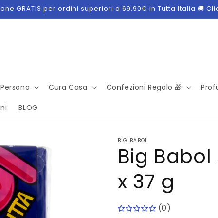
ne GRATIS per ordini superiori a 69.90€ in Tutta Italia 🚚 Cl
 Persona
Cura Casa
Confezioni Regalo 🎁
Prof
ni
BLOG
BIG BABOL
Big Babol 
x 37 g
(0)