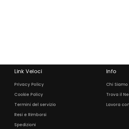
Link Veloci
Info
Privacy Policy
Chi Siamo
Cookie Policy
Trova il N
Termini del servizio
Lavora con
Resi e Rimborsi
Spedizioni