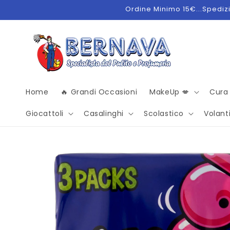
Vai
Ordine Minimo 15€...Spedizio
direttamente
ai contenuti
Home
🔥 Grandi Occasioni
MakeUp 💋
Cura
Giocattoli
Casalinghi
Scolastico
Volanti
Passa alle
informazioni
sul
prodotto