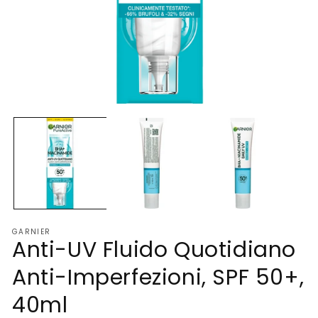
Apri
Ap
contenuti
co
multimediali
mu
1
2
in
in
finestra
fi
modale
mo
GARNIER
Anti-UV Fluido Quotidiano
Anti-Imperfezioni, SPF 50+,
40ml