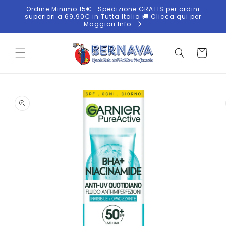
Vai
Ordine Minimo 15€...Spedizione GRATIS per ordini
direttamente
superiori a 69.90€ in Tutta Italia 🚚 Clicca qui per
ai contenuti
Maggiori Info
Carrello
Passa alle
informazioni
sul
prodotto