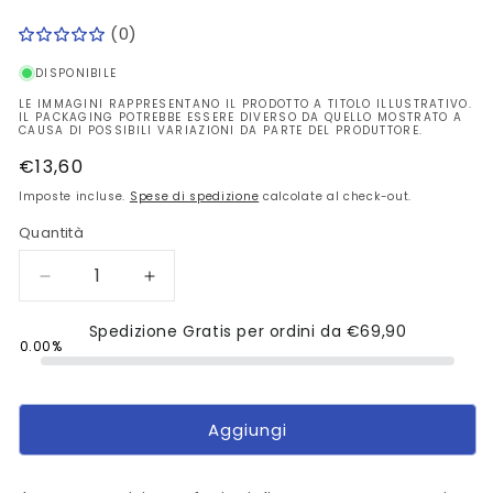
(0)
DISPONIBILE
LE IMMAGINI RAPPRESENTANO IL PRODOTTO A TITOLO ILLUSTRATIVO.
IL PACKAGING POTREBBE ESSERE DIVERSO DA QUELLO MOSTRATO A
CAUSA DI POSSIBILI VARIAZIONI DA PARTE DEL PRODUTTORE.
Prezzo
€13,60
di
Imposte incluse.
Spese di spedizione
calcolate al check-out.
listino
Quantità
Diminuisci
Aumenta
quantità
quantità
per
Spedizione Gratis per ordini da
per
€69,90
0.00%
Anti-
Anti-
UV
UV
Fluido
Fluido
Quotidiano
Quotidiano
Aggiungi
Anti-
Anti-
Imperfezioni,
Imperfezioni,