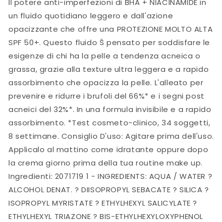
SPF
SPF
Il potere anti-imperfezioni di BHA + NIACINAMIDE in
50+,
50+,
un fluido quotidiano leggero e dall'azione
40ml
40ml
opacizzante che offre una PROTEZIONE MOLTO ALTA
SPF 50+. Questo fluido Š pensato per soddisfare le
esigenze di chi ha la pelle a tendenza acneica o
grassa, grazie alla texture ultra leggera e a rapido
assorbimento che opacizza la pelle. L'alleato per
prevenire e ridurre i brufoli del 66%* e i segni post
acneici del 32%*. In una formula invisibile e a rapido
assorbimento. *Test cosmeto-clinico, 34 soggetti,
8 settimane. Consiglio D'uso: Agitare prima dell'uso.
Applicalo al mattino come idratante oppure dopo
la crema giorno prima della tua routine make up.
Ingredienti: 2071719 1 - INGREDIENTS: AQUA / WATER ?
ALCOHOL DENAT. ? DIISOPROPYL SEBACATE ? SILICA ?
ISOPROPYL MYRISTATE ? ETHYLHEXYL SALICYLATE ?
ETHYLHEXYL TRIAZONE ? BIS-ETHYLHEXYLOXYPHENOL