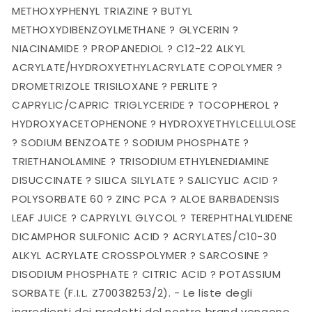
METHOXYPHENYL TRIAZINE ? BUTYL
METHOXYDIBENZOYLMETHANE ? GLYCERIN ?
NIACINAMIDE ? PROPANEDIOL ? C12-22 ALKYL
ACRYLATE/HYDROXYETHYLACRYLATE COPOLYMER ?
DROMETRIZOLE TRISILOXANE ? PERLITE ?
CAPRYLIC/CAPRIC TRIGLYCERIDE ? TOCOPHEROL ?
HYDROXYACETOPHENONE ? HYDROXYETHYLCELLULOSE
? SODIUM BENZOATE ? SODIUM PHOSPHATE ?
TRIETHANOLAMINE ? TRISODIUM ETHYLENEDIAMINE
DISUCCINATE ? SILICA SILYLATE ? SALICYLIC ACID ?
POLYSORBATE 60 ? ZINC PCA ? ALOE BARBADENSIS
LEAF JUICE ? CAPRYLYL GLYCOL ? TEREPHTHALYLIDENE
DICAMPHOR SULFONIC ACID ? ACRYLATES/C10-30
ALKYL ACRYLATE CROSSPOLYMER ? SARCOSINE ?
DISODIUM PHOSPHATE ? CITRIC ACID ? POTASSIUM
SORBATE (F.I.L. Z70038253/2). - Le liste degli
ingredienti dei prodotti del nostro brand vengono