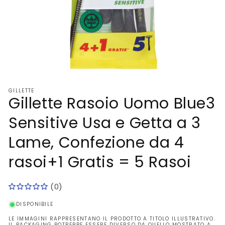
Apri
contenuti
GILLETTE
multimediali
Gillette Rasoio Uomo Blue3
1
in
finestra
Sensitive Usa e Getta a 3
modale
Lame, Confezione da 4
rasoi+1 Gratis = 5 Rasoi
(0)
DISPONIBILE
LE IMMAGINI RAPPRESENTANO IL PRODOTTO A TITOLO ILLUSTRATIVO.
IL PACKAGING POTREBBE ESSERE DIVERSO DA QUELLO MOSTRATO A