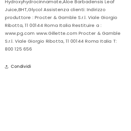
Hydroxyhydrocinnamate,Aloe Barbadensis Leaf
da
da
Juice,BHT,Glycol Assistenza clienti: Indirizzo
4
4
produttore : Procter & Gamble S.r.l. Viale Giorgio
rasoi+1
rasoi+1
Gratis
Gratis
Ribotta, 11 00144 Roma Italia Restituire a :
=
=
www.pg.com www.Gillette.com Procter & Gamble
5
5
S.r.l. Viale Giorgio Ribotta, 11 00144 Roma Italia T:
Rasoi
Rasoi
800 125 656
Condividi