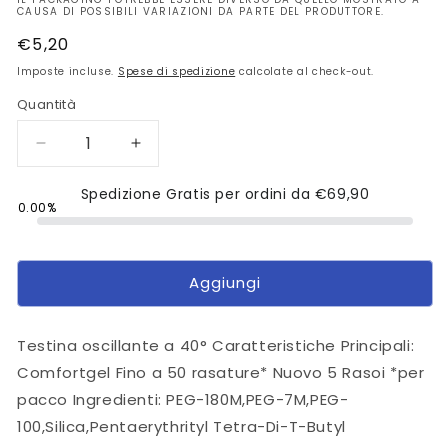
CAUSA DI POSSIBILI VARIAZIONI DA PARTE DEL PRODUTTORE.
Prezzo
€5,20
di
Imposte incluse.
Spese di spedizione
calcolate al check-out.
listino
Quantità
Diminuisci
Aumenta
quantità
quantità
per
Spedizione Gratis per ordini da
per
€69,90
0.00%
Gillette
Gillette
Rasoio
Rasoio
Uomo
Uomo
Blue3
Blue3
Aggiungi
Sensitive
Sensitive
Usa
Usa
e
e
Testina oscillante a 40° Caratteristiche Principali:
Getta
Getta
Comfortgel Fino a 50 rasature* Nuovo 5 Rasoi *per
a
a
pacco Ingredienti: PEG-180M,PEG-7M,PEG-
3
3
Lame,
Lame,
100,Silica,Pentaerythrityl Tetra-Di-T-Butyl
Confezione
Confezione