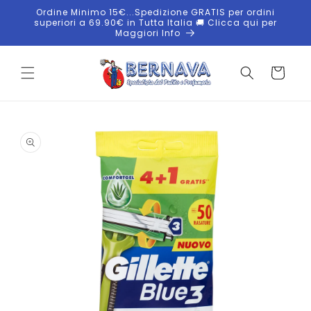
Vai
Ordine Minimo 15€...Spedizione GRATIS per ordini
direttamente
superiori a 69.90€ in Tutta Italia 🚚 Clicca qui per
ai contenuti
Maggiori Info
Carrello
Passa alle
informazioni
sul
prodotto