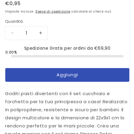
Prezzo
€0,95
di
Imposte incluse.
Spese di spedizione
calcolate al check-out.
listino
Quantità
Diminuisci
Aumenta
quantità
quantità
per
Spedizione Gratis per ordini da
per
€69,90
0.00%
Home
Home
Pincess
Pincess
Pets
Pets
Set
Set
Aggiungi
Cucchiaio
Cucchiaio
e
e
Forchetta
Forchetta
Goditi pasti divertenti con il set cucchiaio e
forchetta per la tua principessa a casa! Realizzato
in polipropilene, resistente e sicuro per bambini. Il
design multicolore e la dimensione di 22x9x1 cm lo
rendono perfetto per le mani piccole. Crea una
tavola magica con il set Home Pincess Pets!