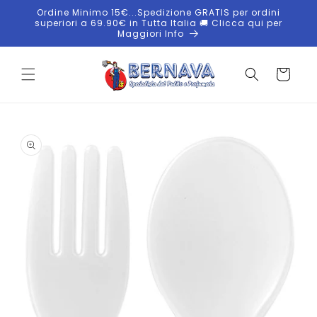
Vai
Ordine Minimo 15€...Spedizione GRATIS per ordini
direttamente
superiori a 69.90€ in Tutta Italia 🚚 Clicca qui per
ai contenuti
Maggiori Info
Carrello
Passa alle
informazioni
sul
prodotto