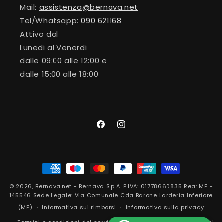
Mail:
assistenza@bernava.net
Tel/Whatsapp:
090 621168
Attivo dal
Lunedi al Venerdi
dalle 09:00 alle 12:00 e
dalle 15:00 alle 18:00
Facebook
Instagram
Metodi
di
© 2026,
Bernava.net
- Bernava S.p.A. P.IVA: 01778660835 Rea: ME -
pagamento
145546 Sede Legale: Via Comunale Cda Barone Larderia Inferiore
(ME)
Informativa sui rimborsi
Informativa sulla privacy