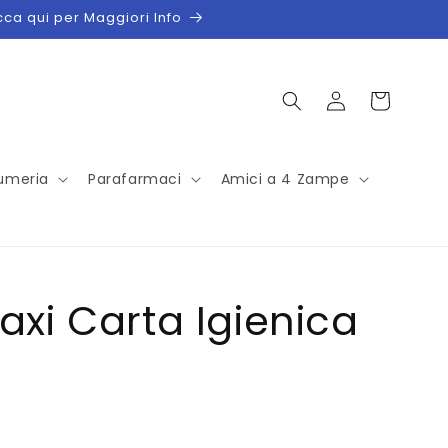
icca qui per Maggiori Info
Accedi
Carrello
umeria
Parafarmaci
Amici a 4 Zampe
axi Carta Igienica