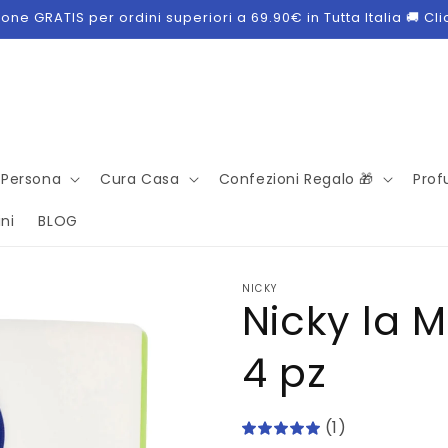
ne GRATIS per ordini superiori a 69.90€ in Tutta Italia 🚚 Cl
 Persona
Cura Casa
Confezioni Regalo 🎁
Prof
ni
BLOG
NICKY
Nicky la M
4 pz
(1)