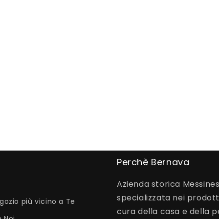
Perchè Bernava
Azienda storica Messines
specializzata nei prodott
egozio più vicino a Te
cura della casa e della 
 Noi