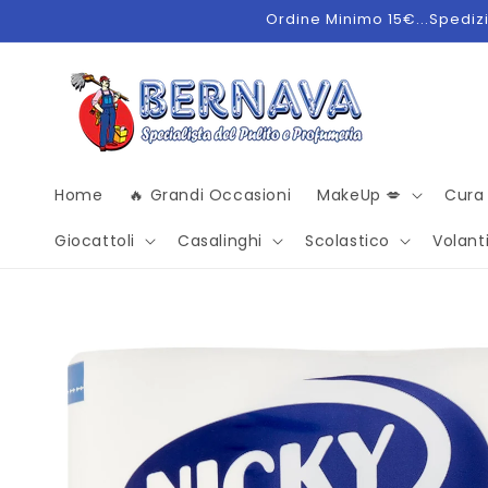
Vai
Ordine Minimo 15€...Spedizio
direttamente
ai contenuti
Home
🔥 Grandi Occasioni
MakeUp 💋
Cura
Giocattoli
Casalinghi
Scolastico
Volanti
Passa alle
informazioni
sul
prodotto