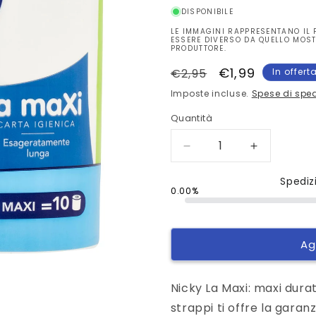
DISPONIBILE
LE IMMAGINI RAPPRESENTANO IL 
ESSERE DIVERSO DA QUELLO MOST
PRODUTTORE.
Prezzo
Prezzo
€1,99
€2,95
In offert
di
scontato
Imposte incluse.
Spese di spe
listino
Quantità
Diminuisci
Aumenta
quantità
quantità
per
per
Spediz
0.00%
Nicky
Nicky
la
la
Maxi
Maxi
Carta
Carta
Ag
Igienica
Igienica
4
4
pz
pz
Nicky La Maxi: maxi dura
strappi ti offre la gara