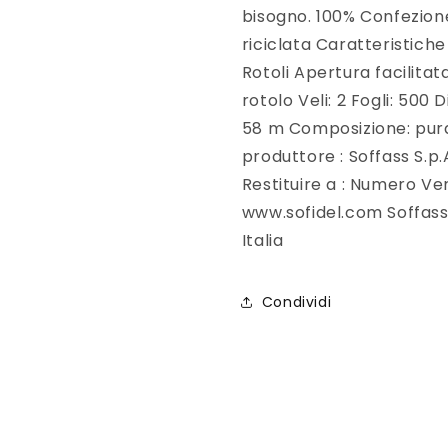
bisogno. 100% Confezione 
riciclata Caratteristich
Rotoli Apertura facilitat
rotolo Veli: 2 Fogli: 500 
58 m Composizione: pura c
produttore : Soffass S.p.
Restituire a : Numero V
www.sofidel.com Soffass 
Italia
Condividi