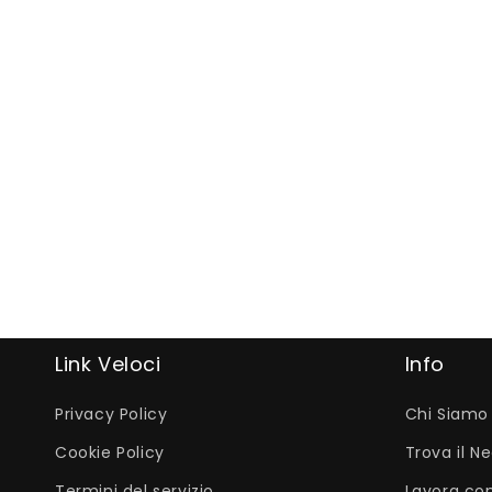
Link Veloci
Info
Privacy Policy
Chi Siamo
Cookie Policy
Trova il N
Termini del servizio
Lavora con