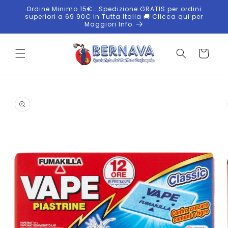
Vai
Ordine Minimo 15€...Spedizione GRATIS per ordini
direttamente
superiori a 69.90€ in Tutta Italia 🚚 Clicca qui per
ai contenuti
Maggiori Info
Carrello
Passa alle
informazioni
sul
prodotto