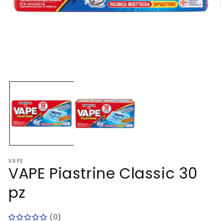
Apri
Ap
contenuti
co
multimediali
mu
1
2
in
in
finestra
fi
modale
mo
VAPE
VAPE Piastrine Classic 30
pz
(0)