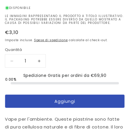
DISPONIBILE
LE IMMAGINI RAPPRESENTANO IL PRODOTTO A TITOLO ILLUSTRATIVO.
IL PACKAGING POTREBBE ESSERE DIVERSO DA QUELLO MOSTRATO A
CAUSA DI POSSIBILI VARIAZIONI DA PARTE DEL PRODUTTORE.
Prezzo
€3,10
di
Imposte incluse.
Spese di spedizione
calcolate al check-out.
listino
Quantità
Diminuisci
Aumenta
quantità
quantità
per
Spedizione Gratis per ordini da
per
€69,90
0.00%
VAPE
VAPE
Piastrine
Piastrine
Classic
Classic
30
30
Aggiungi
pz
pz
Vape per l'ambiente. Queste piastrine sono fatte
di pura cellulosa naturale e di fibre di cotone. Il loro