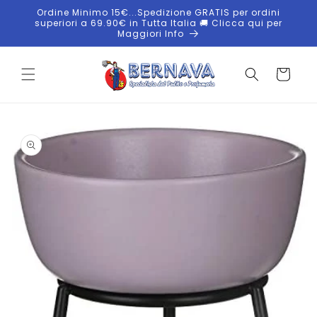
Vai
Ordine Minimo 15€...Spedizione GRATIS per ordini
direttamente
superiori a 69.90€ in Tutta Italia 🚚 Clicca qui per
ai contenuti
Maggiori Info
Carrello
Passa alle
informazioni
sul
prodotto