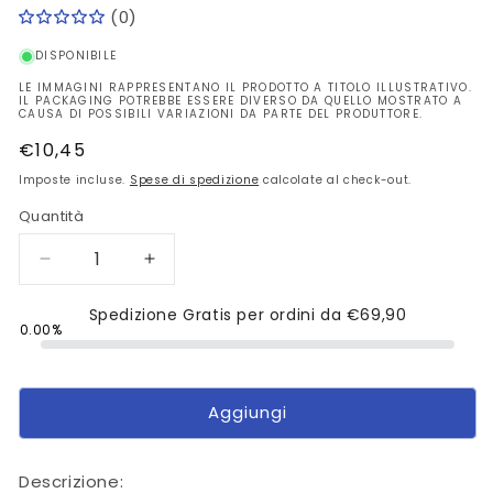
(0)
DISPONIBILE
LE IMMAGINI RAPPRESENTANO IL PRODOTTO A TITOLO ILLUSTRATIVO.
IL PACKAGING POTREBBE ESSERE DIVERSO DA QUELLO MOSTRATO A
CAUSA DI POSSIBILI VARIAZIONI DA PARTE DEL PRODUTTORE.
Prezzo
€10,45
di
Imposte incluse.
Spese di spedizione
calcolate al check-out.
listino
Quantità
Diminuisci
Aumenta
quantità
quantità
per
Spedizione Gratis per ordini da
per
€69,90
0.00%
Yankee
Yankee
Candle
Candle
-
-
Bruciatore
Bruciatore
Aggiungi
Pebble
Pebble
Grigio
Grigio
Lilac
Lilac
Descrizione: