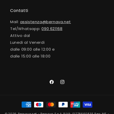
Contatti
Mail:
assistenza@bernava.net
Tel/Whatsapp:
090 621168
Attivo dal
Lunedi al Venerdi
dalle 09:00 alle 12:00 e
dalle 15:00 alle 18:00
Facebook
Instagram
Metodi
di
© 2026,
Bernava.net
- Bernava S.p.A. P.IVA: 01778660835 Rea: ME -