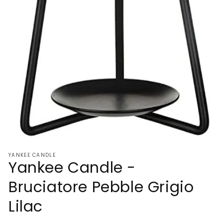
Apri
contenuti
YANKEE CANDLE
multimediali
Yankee Candle -
1
in
finestra
Bruciatore Pebble Grigio
modale
Lilac